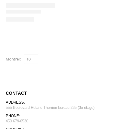
Montrer:
CONTACT
ADDRESS:
555 Boulevard Roland-Therrien bureau 235 (3e étage)
PHONE:
450 679-0530