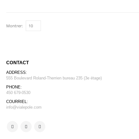
Montrer:
CONTACT
ADDRESS:
555 Boulevard Roland-Therrien bureau 235 (3e étage)
PHONE:
450 679-0530
COURRIEL:
info@vialepole.com