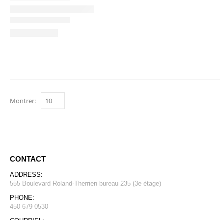
Montrer:
CONTACT
ADDRESS:
555 Boulevard Roland-Therrien bureau 235 (3e étage)
PHONE:
450 679-0530