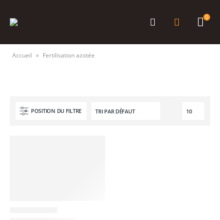
0
Accueil
»
Fertilisation azotée
POSITION DU FILTRE