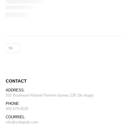
CONTACT
ADDRESS:
555 Boulevard Roland-Therrien bureau 235 (3e étage)
PHONE:
450 679-0530
COURRIEL:
info@vialepole.com