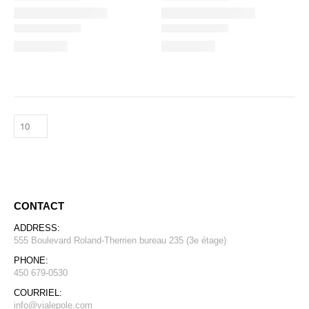
CONTACT
ADDRESS:
555 Boulevard Roland-Therrien bureau 235 (3e étage)
PHONE:
450 679-0530
COURRIEL:
info@vialepole.com