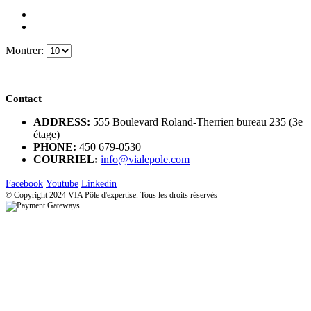
Montrer:
Contact
ADDRESS:
555 Boulevard Roland-Therrien bureau 235 (3e
étage)
PHONE:
450 679-0530
COURRIEL:
info@vialepole.com
Facebook
Youtube
Linkedin
© Copyright 2024 VIA Pôle d'expertise. Tous les droits réservés