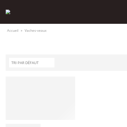
Accueil
»
Vaches-veaux