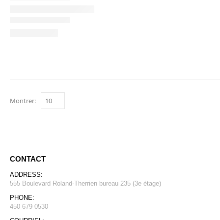
Montrer:
CONTACT
ADDRESS:
555 Boulevard Roland-Therrien bureau 235 (3e étage)
PHONE:
450 679-0530