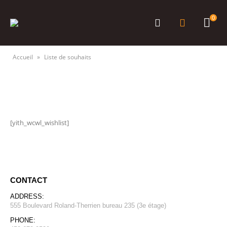
0
Accueil
»
Liste de souhaits
[yith_wcwl_wishlist]
CONTACT
ADDRESS:
555 Boulevard Roland-Therrien bureau 235 (3e étage)
PHONE: