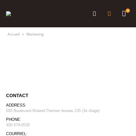
0
Accueil
»
Marketing
CONTACT
ADDRESS:
555 Boulevard Roland-Therrien bureau 235 (3e étage)
PHONE:
450 679-0530
COURRIEL: