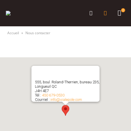
0
Accueil
»
Nous contacter
555, boul. Roland-Therrien, bureau 235,
Longueuil QC
J4H 4E7
Tél :
450 679-0530
Courriel :
info@vialepole.com