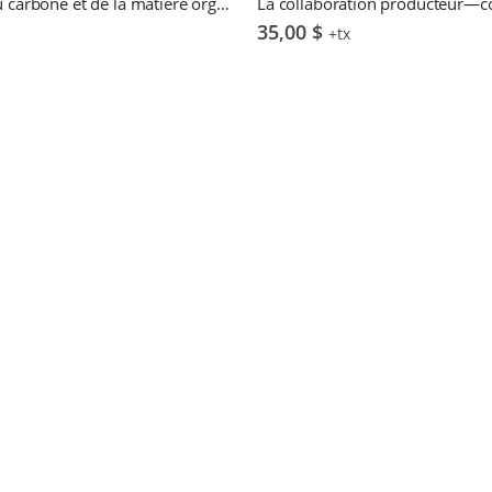
Dynamique du carbone et de la matière organique en sols agricoles – V. Poirier
35,00
$
+tx