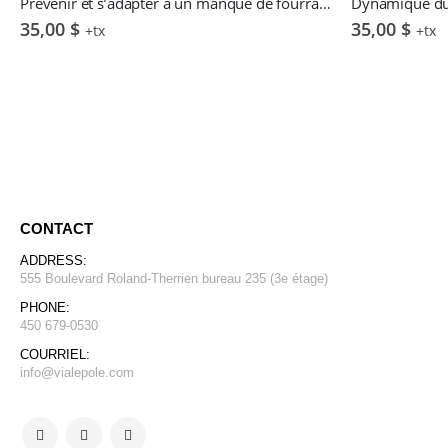
Prévenir et s’adapter à un manque de fourrages – J.-P. Laroche et D. Drapeau
35,00
$
35,00
$
+tx
+tx
CONTACT
ADDRESS:
555 Boulevard Roland-Therrien bureau 235 (3e étage)
PHONE:
450 679-0530
COURRIEL:
info@vialepole.com