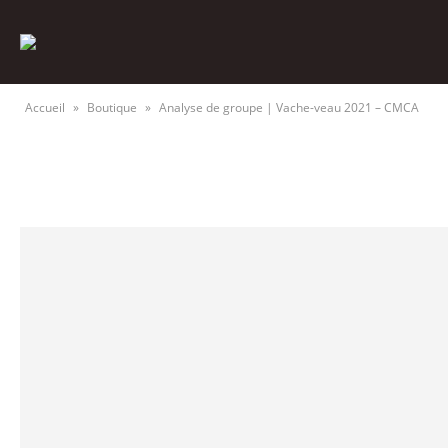
Accueil
»
Boutique
»
Analyse de groupe | Vache-veau 2021 – CMCA