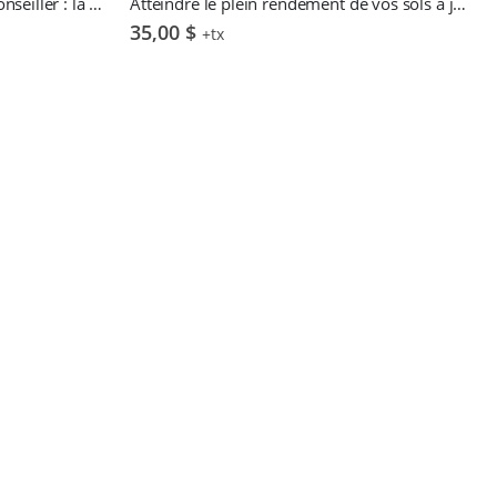
La collaboration producteur—conseiller : là où « s’unir pour s’aider » prend tout son sens – L. Gagné & invités
Atteindre le plein rendement de vos sols à juste coût : comment s’y prendre ? – B. Turgeon & L. Perreault
35,00
$
+tx