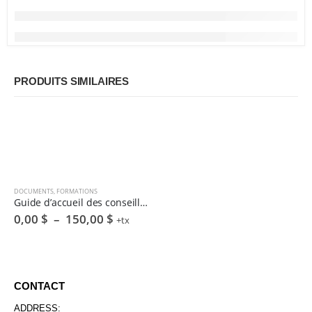
PRODUITS SIMILAIRES
DOCUMENTS
,
FORMATIONS
Guide d’accueil des conseillers en transfert d’entreprise agricole (PDF)
Plage
0,00
$
–
150,00
$
+tx
de
prix :
0,00 $
à
150,00 $
CONTACT
ADDRESS: