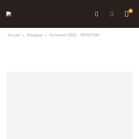
0
Accueil
»
Boutique
»
Formation QGIS – INITIATION