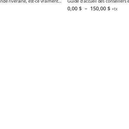
Cultiver ma bande riveraine, est-ce vraiment payant ? – S. Choquette & D. Larochelle
Plage
0,00
$
–
150,00
$
+tx
de
prix :
0,00 $
à
150,00 