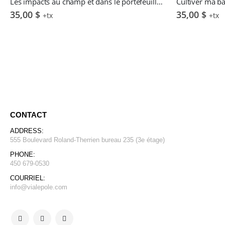
Les impacts au champ et dans le portefeuille d’une transition vers une agriculture biologique – L. Labrecque, V. Tremblay & G. Beauchemin
35,00
$
35,00
$
+tx
+tx
CONTACT
ADDRESS:
555 Boulevard Roland-Therrien bureau 235 (3e étage)
PHONE:
450 679-0530
COURRIEL:
info@vialepole.com