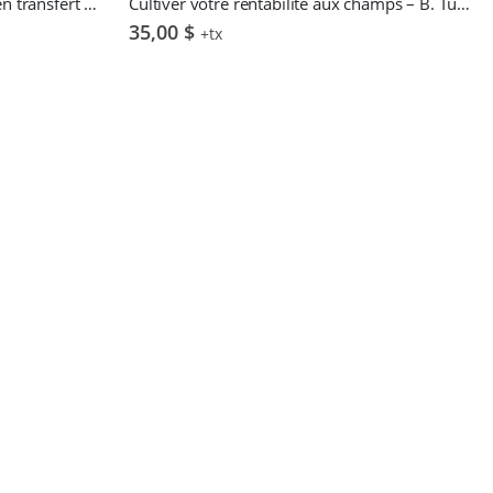
Guide d’accueil des conseillers en transfert d’entreprise agricole (PDF)
Cultiver votre rentabilité aux champs – B. Turgeon & C. Labrecque
35,00
$
+tx
$