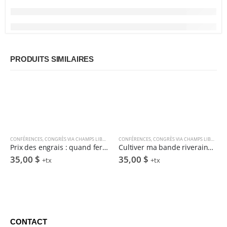
PRODUITS SIMILAIRES
CONFÉRENCES
,
CONGRÈS VIA CHAMPS LIBRES
CONFÉRENCES
,
CONGRÈS VIA CHAMPS LIBRES
Prix des engrais : quand fertilisation rime avec valori$ation – Y. Beauchemin & L. Gendron
Cultiver ma bande riveraine, est-ce vraiment payant ? – S. Choquette & D. Larochelle
35,00
$
35,00
$
+tx
+tx
CONTACT