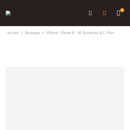
0
Accueil
»
Boutique
»
VIAferti – Partie B – M. Boudreau & C. Pion