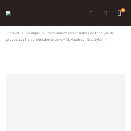
0
Accueil
»
Boutique
»
Présentation des résultats de l’analyse de
groupe 2021 en production laitière – M. Vaudreuil & L. Sylvain