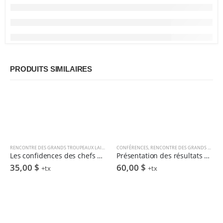
PRODUITS SIMILAIRES
RENCONTRE DES GRANDS TROUPEAUX LAITIERS
CONFÉRENCES
,
RENCONTRE DES GRANDS TROUPEAUX LAITIERS
Les confidences des chefs d’entreprises laitières de grande envergure – M. Couture & C. Doyon
Présentation des résultats de l’analyse de groupe 2020 – ROBOTS DE TRAITE – N. Matte & C. Collard
35,00
$
60,00
$
+tx
+tx